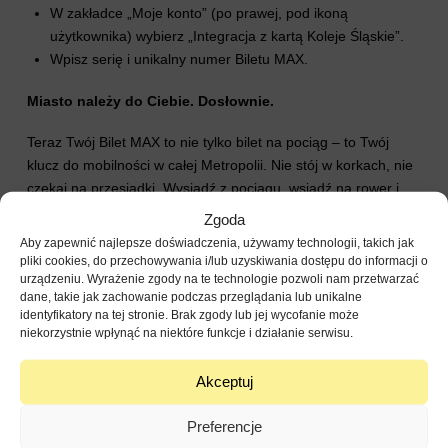
W zakładce „Moje konto” (po prawej, pod ikoną
użytkownika) wybierz „Integracja z kartą Koleje Śląskie”.
Wpisz serię i unikalny numer Biletu MAX.
Miasto należy do Ciebie. Dosłownie.
Teraz Twój Bilet MAX to nie tylko bilet na pociąg – to Twój
klucz do mobilności w całej Metropolii. Nie stój w korkach, nie
czekaj na przesiadki. Wysiądź z pociągu, wsiądź na rower i
dotrzyj na miejsce szybciej niż inni zdążą wyjąć telefon.
Zgoda
Aby zapewnić najlepsze doświadczenia, używamy technologii, takich jak
pliki cookies, do przechowywania i/lub uzyskiwania dostępu do informacji o
urządzeniu. Wyrażenie zgody na te technologie pozwoli nam przetwarzać
dane, takie jak zachowanie podczas przeglądania lub unikalne
identyfikatory na tej stronie. Brak zgody lub jej wycofanie może
niekorzystnie wpłynąć na niektóre funkcje i działanie serwisu.
Akceptuj
Preferencje