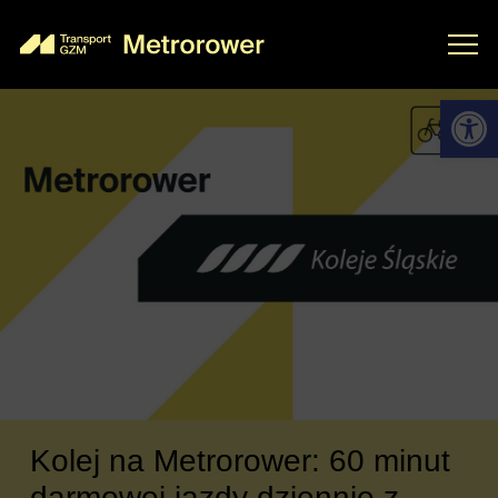
Otwórz 
Kolej na Metrorower: 60 minut
darmowej jazdy dziennie z