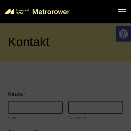
Otwórz 
Kontakt
Nazwa
*
Imię
Nazwisko