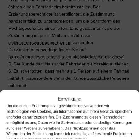
Jahren einen Fahrradhelm bereitzustellen. Der
Erziehungsberechtigte ist verpflichtet, die Zustimmung
handschriftlich zu unterschreiben, um die Schriftform des
Rechtsgeschäftes einzuhalten. Eine gescannte Kopie der
Zustimmung ist per E-Mail an die Adresse:
ck@metrorower.transportgzm.pl
zu senden
Die Zustimmungsvorlage finden Sie auf
https://metrorower.transportgzm.pl/oswiadczenie-rodzicow/
5. Der Kunde darf bis zu vier Fahrräder gleichzeitig ausleihen.
6. Es ist verboten, dass mehr als 1 Person auf einem Fahrrad
mitfährt, insbesondere wenn der Kunde zusätzliche Personen
mitnimmt.
7. Um das Fahrrad abzusperren, hat der Kunde
Einwilligung
ausschließlich die vorhandenen Sicherungsvorrichtungen vom
Um die besten Erfahrungen zu gewährleisten, verwenden wir
Metrorower zu verwenden. Nutzung anderweitiger
Technologien wie Cookies, um Informationen auf Ihrem Gerät zu speichern
Vorrichtungen ist untersagt. Der Betreiber behält sich das
und/oder darauf zuzugreifen. Die Zustimmung zu diesen Technologien
Recht vor, die vom Kunden regelwidrig angewendeten
ermöglicht es uns, Daten wie Ihr Surfverhalten oder eindeutige Kennungen
Sicherungsvorrichtungen zu entfernen. Alle Kosten für die
auf dieser Website zu verarbeiten. Das Nichtzustimmen oder das
Widerrufen der Zustimmung kann sich nachteilig auf bestimmte Funktionen
Wiederherstellung des vorherigen Ausleihzustands gehen zu