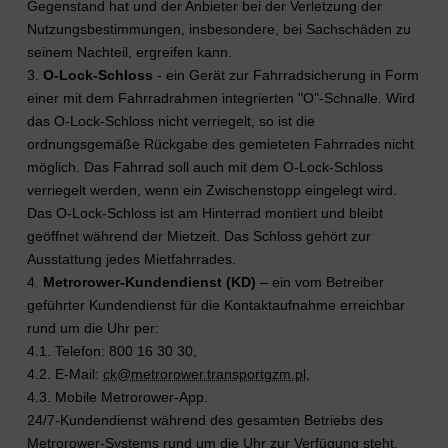
Gegenstand hat und der Anbieter bei der Verletzung der
Nutzungsbestimmungen, insbesondere, bei Sachschäden zu
seinem Nachteil, ergreifen kann.
3.
O-Lock-Schloss
- ein Gerät zur Fahrradsicherung in Form
einer mit dem Fahrradrahmen integrierten "O"-Schnalle. Wird
das O-Lock-Schloss nicht verriegelt, so ist die
ordnungsgemäße Rückgabe des gemieteten Fahrrades nicht
möglich. Das Fahrrad soll auch mit dem O-Lock-Schloss
verriegelt werden, wenn ein Zwischenstopp eingelegt wird.
Das O-Lock-Schloss ist am Hinterrad montiert und bleibt
geöffnet während der Mietzeit. Das Schloss gehört zur
Ausstattung jedes Mietfahrrades.
4.
Metrorower-Kundendienst (KD)
– ein vom Betreiber
geführter Kundendienst für die Kontaktaufnahme erreichbar
rund um die Uhr per:
4.1. Telefon: 800 16 30 30,
4.2. E-Mail:
ck@metrorower.transportgzm.pl
,
4.3. Mobile Metrorower-App.
24/7-Kundendienst während des gesamten Betriebs des
Metrorower-Systems rund um die Uhr zur Verfügung steht,