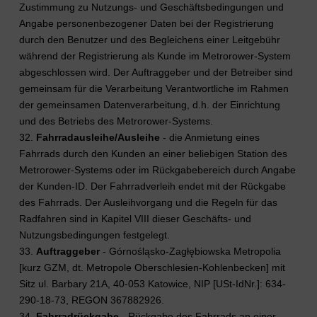
Zustimmung zu Nutzungs- und Geschäftsbedingungen und
Angabe personenbezogener Daten bei der Registrierung
durch den Benutzer und des Begleichens einer Leitgebühr
während der Registrierung als Kunde im Metrorower-System
abgeschlossen wird. Der Auftraggeber und der Betreiber sind
gemeinsam für die Verarbeitung Verantwortliche im Rahmen
der gemeinsamen Datenverarbeitung, d.h. der Einrichtung
und des Betriebs des Metrorower-Systems.
32.
Fahrradausleihe/Ausleihe
- die Anmietung eines
Fahrrads durch den Kunden an einer beliebigen Station des
Metrorower-Systems oder im Rückgabebereich durch Angabe
der Kunden-ID. Der Fahrradverleih endet mit der Rückgabe
des Fahrrads. Der Ausleihvorgang und die Regeln für das
Radfahren sind in Kapitel VIII dieser Geschäfts- und
Nutzungsbedingungen festgelegt.
33.
Auftraggeber
- Górnośląsko-Zagłębiowska Metropolia
[kurz GZM, dt. Metropole Oberschlesien-Kohlenbecken] mit
Sitz ul. Barbary 21A, 40-053 Katowice, NIP [USt-IdNr.]: 634-
290-18-73, REGON 367882926.
34.
Fahrradrückgabe
- Rückgabe des Fahrrads an einer