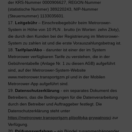
der KRS-Nummer 0000906627, REGON-Nummer
(statistische Nummer) 389220243, NIP-Nummer
(Steuernummer) 1133035601.
17.
Leitgebühr
– Einschreibegebühr beim Metrorower-
System in Höhe von 10 PLN . brutto (in Worten: zehn Złoty),
die durch den Kunden bei der Registrierung im Metrorower-
System zu zahlen ist und die erste Vorauszahlungsbetrag ist.
18.
Tarifplan/Abo
- darunter ist einer der im System
Metrorower verfügbaren Tarife zu verstehen, die in der
Gebührentabelle (Anlage Nr. 1 zu diesen AGB) aufgeführt
sind, auf der Metrorower-System-Website
www.metrorower.transportgzm.pl und in der Mobilen
Metrorower-App aufgeführt sind.
19.
Datenschutzerklärung
- ein separates Dokument des
Betreibers, das die Bedingungen für die Datenverarbeitung
durch den Betreiber und Auftraggeber festlegt. Die
Datenschutzerklärung steht unter
https://metrorower.transportgzm.pl/polityka-prywatnosci
zur
Verfügung.
20.
Prüfungsverfahren
– ein Bündel zusammenhängender