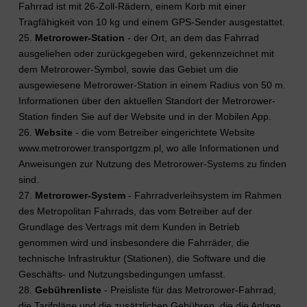
Fahrrad ist mit 26-Zoll-Rädern, einem Korb mit einer
Tragfähigkeit von 10 kg und einem GPS-Sender ausgestattet.
25.
Metrorower-Station
- der Ort, an dem das Fahrrad
ausgeliehen oder zurückgegeben wird, gekennzeichnet mit
dem Metrorower-Symbol, sowie das Gebiet um die
ausgewiesene Metrorower-Station in einem Radius von 50 m.
Informationen über den aktuellen Standort der Metrorower-
Station finden Sie auf der Website und in der Mobilen App.
26.
Website
- die vom Betreiber eingerichtete Website
www.metrorower.transportgzm.pl, wo alle Informationen und
Anweisungen zur Nutzung des Metrorower-Systems zu finden
sind.
27.
Metrorower-System
- Fahrradverleihsystem im Rahmen
des Metropolitan Fahrrads, das vom Betreiber auf der
Grundlage des Vertrags mit dem Kunden in Betrieb
genommen wird und insbesondere die Fahrräder, die
technische Infrastruktur (Stationen), die Software und die
Geschäfts- und Nutzungsbedingungen umfasst.
28.
Gebührenliste
- Preisliste für das Metrorower-Fahrrad,
die Tarifpläne und die zusätzlichen Gebühren, die die Anlage