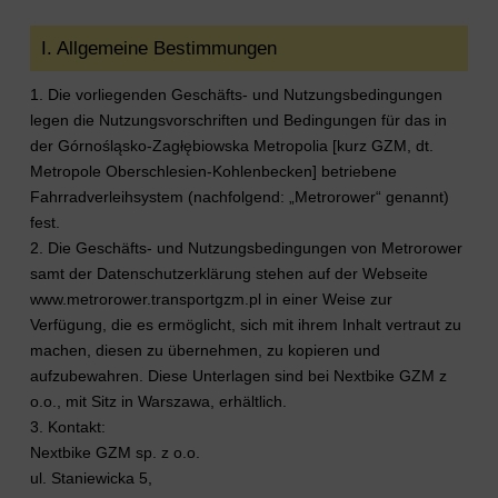
I. Allgemeine Bestimmungen
1. Die vorliegenden Geschäfts- und Nutzungsbedingungen
legen die Nutzungsvorschriften und Bedingungen für das in
der Górnośląsko-Zagłębiowska Metropolia [kurz GZM, dt.
Metropole Oberschlesien-Kohlenbecken] betriebene
Fahrradverleihsystem (nachfolgend: „Metrorower“ genannt)
fest.
2. Die Geschäfts- und Nutzungsbedingungen von Metrorower
samt der Datenschutzerklärung stehen auf der Webseite
www.metrorower.transportgzm.pl in einer Weise zur
Verfügung, die es ermöglicht, sich mit ihrem Inhalt vertraut zu
machen, diesen zu übernehmen, zu kopieren und
aufzubewahren. Diese Unterlagen sind bei Nextbike GZM z
o.o., mit Sitz in Warszawa, erhältlich.
3. Kontakt:
Nextbike GZM sp. z o.o.
ul. Staniewicka 5,