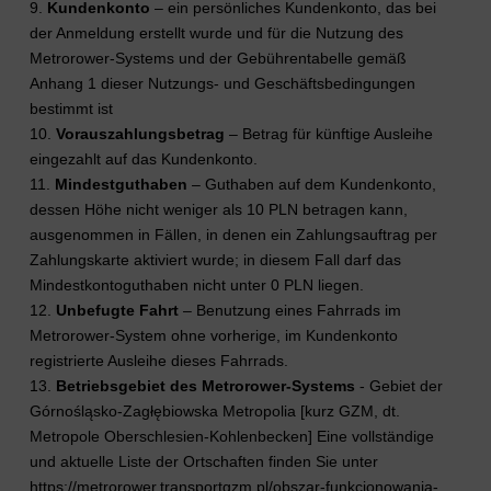
9.
Kundenkonto
– ein persönliches Kundenkonto, das bei
der Anmeldung erstellt wurde und für die Nutzung des
Metrorower-Systems und der Gebührentabelle gemäß
Anhang 1 dieser Nutzungs- und Geschäftsbedingungen
bestimmt ist
10.
Vorauszahlungsbetrag
– Betrag für künftige Ausleihe
eingezahlt auf das Kundenkonto.
11.
Mindestguthaben
– Guthaben auf dem Kundenkonto,
dessen Höhe nicht weniger als 10 PLN betragen kann,
ausgenommen in Fällen, in denen ein Zahlungsauftrag per
Zahlungskarte aktiviert wurde; in diesem Fall darf das
Mindestkontoguthaben nicht unter 0 PLN liegen.
12.
Unbefugte Fahrt
– Benutzung eines Fahrrads im
Metrorower-System ohne vorherige, im Kundenkonto
registrierte Ausleihe dieses Fahrrads.
13.
Betriebsgebiet des Metrorower-Systems
- Gebiet der
Górnośląsko-Zagłębiowska Metropolia [kurz GZM, dt.
Metropole Oberschlesien-Kohlenbecken] Eine vollständige
und aktuelle Liste der Ortschaften finden Sie unter
https://metrorower.transportgzm.pl/obszar-funkcjonowania-