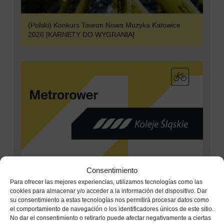
(Polski) Konkurs Tauron Nowa Muzyka Katowice
2026 [KARNETY DO WYGRANIA]
Consentimiento
Para ofrecer las mejores experiencias, utilizamos tecnologías como las
cookies para almacenar y/o acceder a la información del dispositivo. Dar
(Polski) Kolej na Metrorower: 60 minut darmowej
su consentimiento a estas tecnologías nos permitirá procesar datos como
jazdy dziennie z Biletem MAX
el comportamiento de navegación o los identificadores únicos de este sitio.
No dar el consentimiento o retirarlo puede afectar negativamente a ciertas