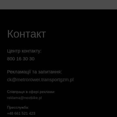
Контакт
Центр контакту:
800 16 30 30
Рекламації та запитання:
ck@metrorower.transportgzm.pl
Співпраця в сфері реклами:
reklama@nextbike.pl
Пресслужба:
+48 661 521 423