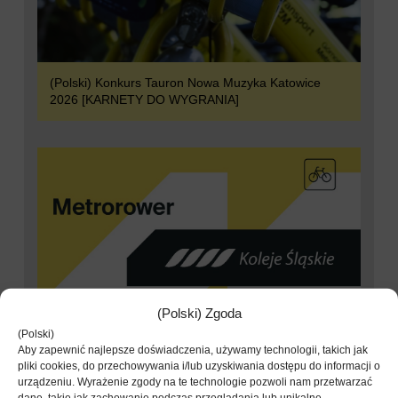
(Polski) Konkurs Tauron Nowa Muzyka Katowice
2026 [KARNETY DO WYGRANIA]
(Polski) Zgoda
(Polski)
Aby zapewnić najlepsze doświadczenia, używamy technologii, takich jak
pliki cookies, do przechowywania i/lub uzyskiwania dostępu do informacji o
urządzeniu. Wyrażenie zgody na te technologie pozwoli nam przetwarzać
(Polski) Kolej na Metrorower: 60 minut darmowej
dane, takie jak zachowanie podczas przeglądania lub unikalne