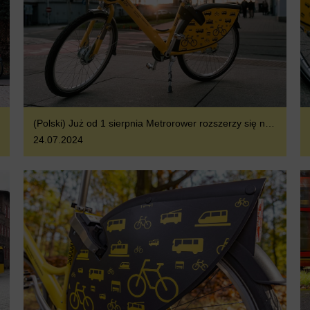
(Polski) Już od 1 sierpnia Metrorower rozszerzy się na 31 miast Górnego Śląska i Zagłębia
24.07.2024