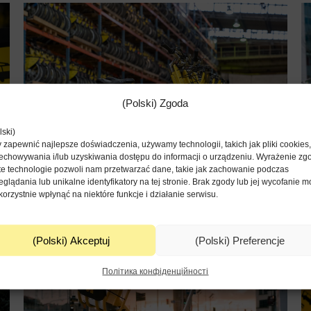
(Polski) Zgoda
lski)
 zapewnić najlepsze doświadczenia, używamy technologii, takich jak pliki cookies
echowywania i/lub uzyskiwania dostępu do informacji o urządzeniu. Wyrażenie zg
te technologie pozwoli nam przetwarzać dane, takie jak zachowanie podczas
eglądania lub unikalne identyfikatory na tej stronie. Brak zgody lub jej wycofanie 
korzystnie wpłynąć na niektóre funkcje i działanie serwisu.
(Polski) Metrorower wraca z pełną flotą na wiosnę, za nami pierwsza zimowa odsłona
28.02.2025
(Polski) Akceptuj
(Polski) Preferencje
Політика конфіденційності