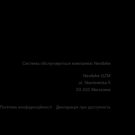
Система обслуговується компанією Nextbike
Nextbike GZM
ul. Staniewicka 5
03-310 Warszawa
Політика конфіденційності
Декларація про доступність