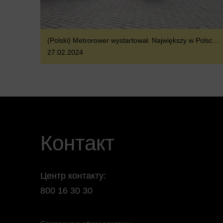
(Polski) Metrorower wystartował. Największy w Polsce i trzeci w Europie system wypożyczalni miejskich rowerów już dostępny
27.02.2024
Контакт
Центр контакту:
800 16 30 30