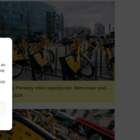
, do
ody
może
(Polski) Pierwszy milion wypożyczeń. Metrorower podsumowuje wyniki za sezon 2024 i przechodzi na tryb zimowy
17.12.2024