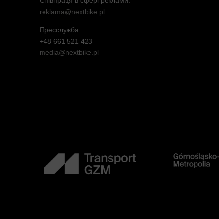
Співпраця в сфері реклами:
reklama@nextbike.pl
Пресслужба:
+48 661 521 423
media@nextbike.pl