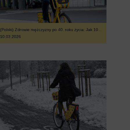
(Polski) Zdrowie mężczyzny po 40. roku życia: Jak 100 minut na rowerze tygodniowo „resetuje” Twój zegar biologiczny?
10.03.2026