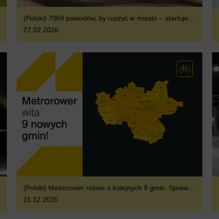
(Polski) 7069 powodów, by ruszyć w miasto – startuje sezon wiosenno-letni Metroroweru
27.02.2026
(Polski) Metrorower rośnie o kolejnych 9 gmin. Sprawdź, gdzie pojedziesz od 15 grudnia
11.12.2025