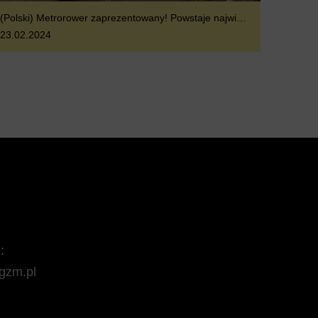
(Polski) Metrorower zaprezentowany! Powstaje największy system roweru miejskiego w Polsce
23.02.2024
:
gzm.pl