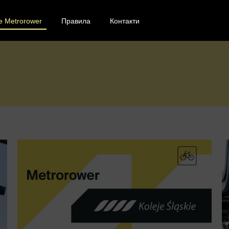
е Metrorower
Правила
Контакти