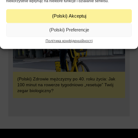
niekorzystnie wpłynąć na niektóre funkcje i działanie serwisu.
(Polski) Akceptuj
(Polski) Preferencje
Політика конфіденційності
(Polski) Zdrowie mężczyzny po 40. roku życia: Jak
100 minut na rowerze tygodniowo „resetuje” Twój
zegar biologiczny?