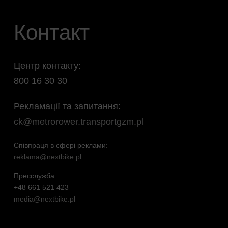
Контакт
Центр контакту:
800 16 30 30
Рекламації та запитання:
ck@metrorower.transportgzm.pl
Співпраця в сфері реклами:
reklama@nextbike.pl
Пресслужба:
+48 661 521 423
media@nextbike.pl