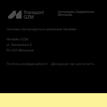
Система обслуговується компанією Nextbike
Nextbike GZM
ul. Staniewicka 5
03-310 Warszawa
Політика конфіденційності
Декларація про доступність